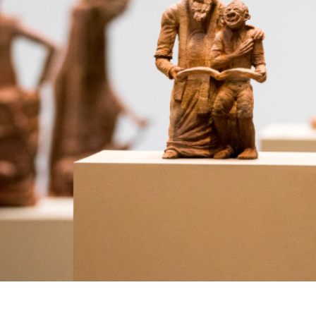
tsch
ish