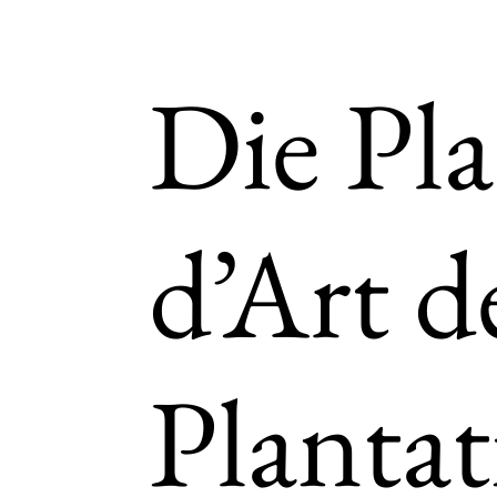
Impr
Die Pla
Kon
d’Art d
Planta
Dat