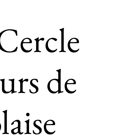
 Cercle
eurs de
laise
tz