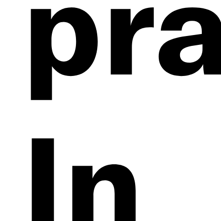
pra
In