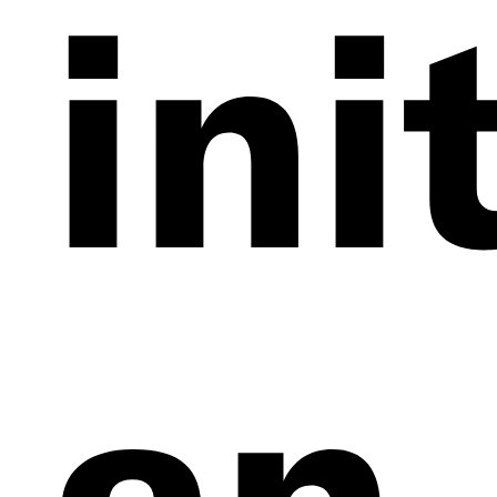
ini
an