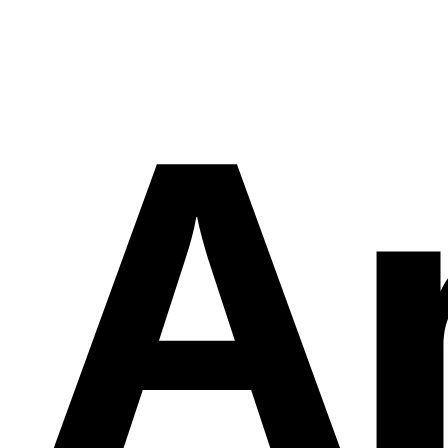
Vo
A
Bü