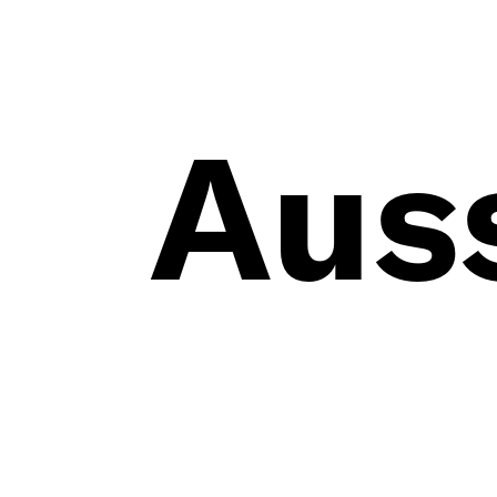
Vita
Aus
Tex