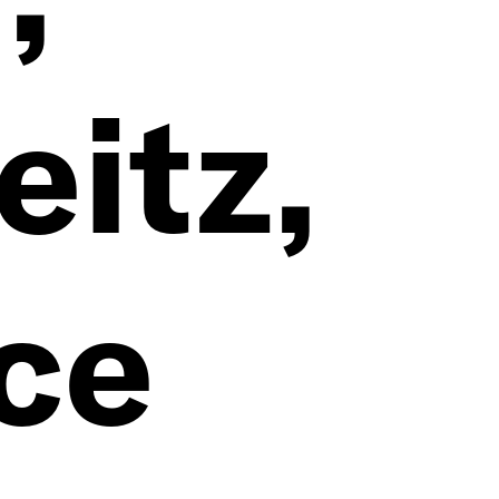
eitz,
ce
tz