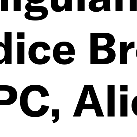
int
ice Br
takt
C, Ali
enschu