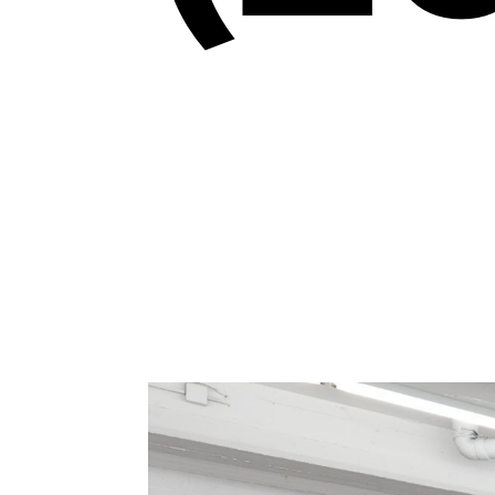
Kon
Vor
Büc