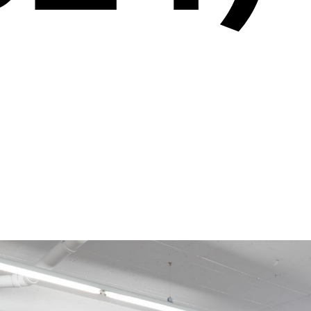
versat
träge
her