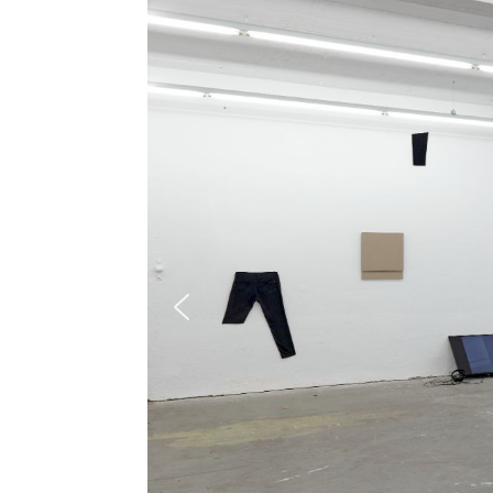
Leh
Beg