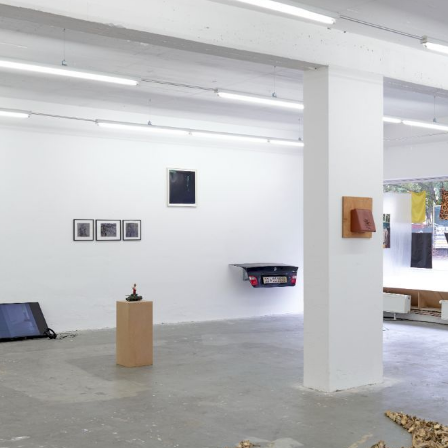
re
leitun