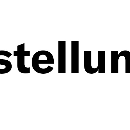
stellu
te