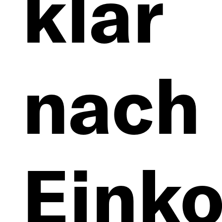
klar
nach
Eink