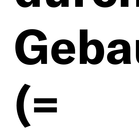
Geba
(=