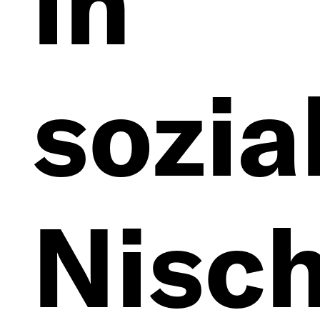
in
sozia
Nisc