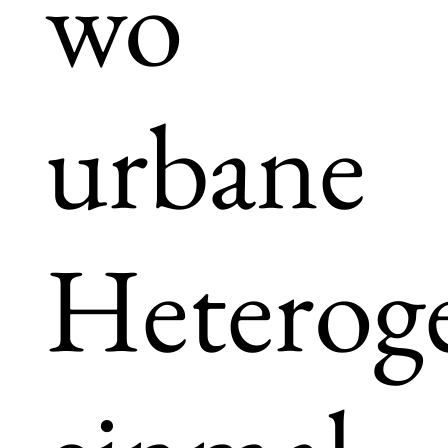
wo
urbane
Heteroge