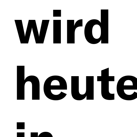
wird
heut