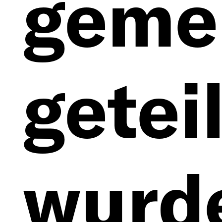
geme
geteil
wurd