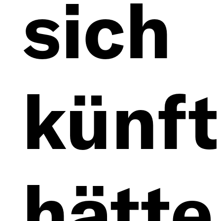
sich
künft
hätte