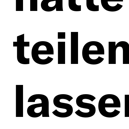
teile
lasse