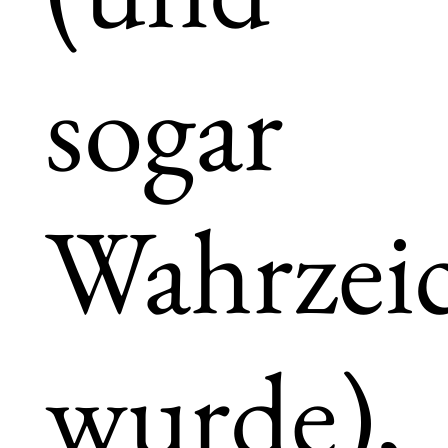
sogar
Wahrzei
wurde),