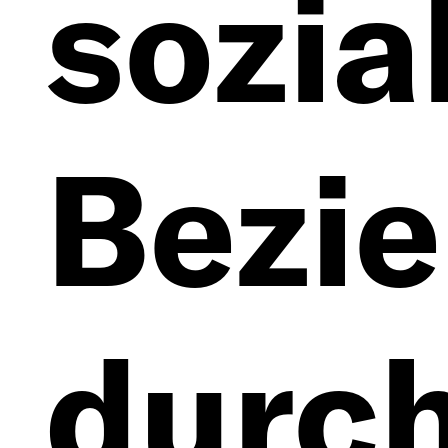
sozia
Bezi
durc