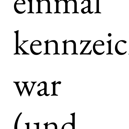
einmal
kennzei
war
(und