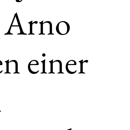
t Arno
n einer
d
tz