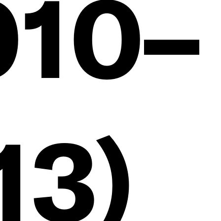
010–
13)