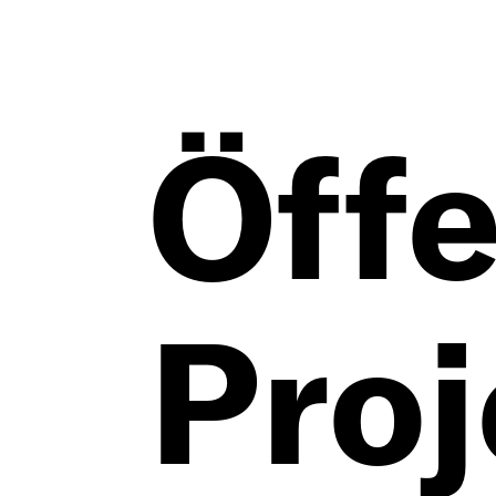
Vita
Öffe
Tex
Proj