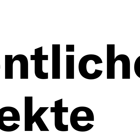
ntlich
te
ekte