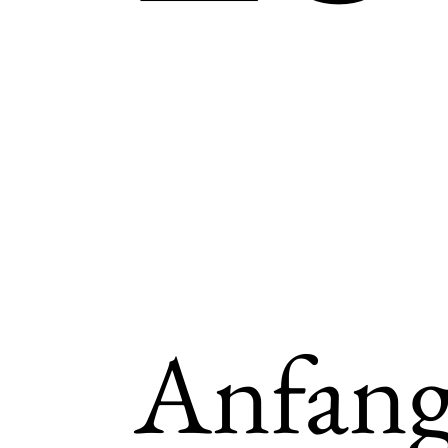
Deu
Engl
Anfang