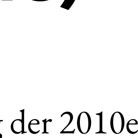
tsch
ish
 der 2010e