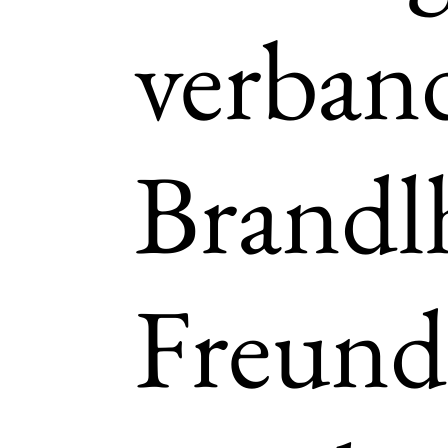
Impr
verban
Brandl
Kon
Freund
Dat