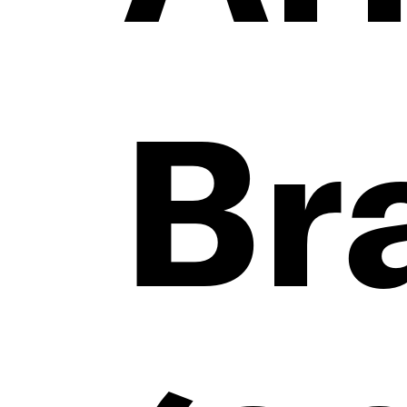
Leh
Br
Beg