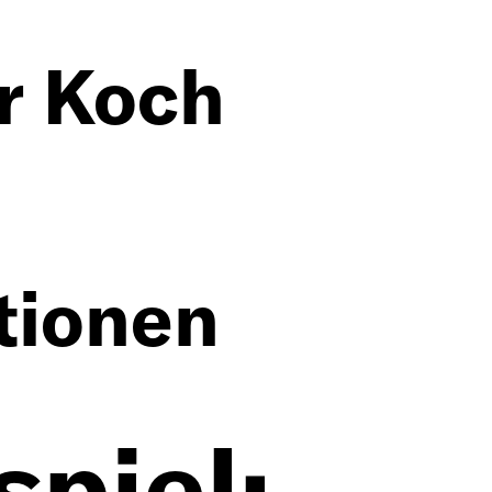
r Koch
tionen
ungen
piel: