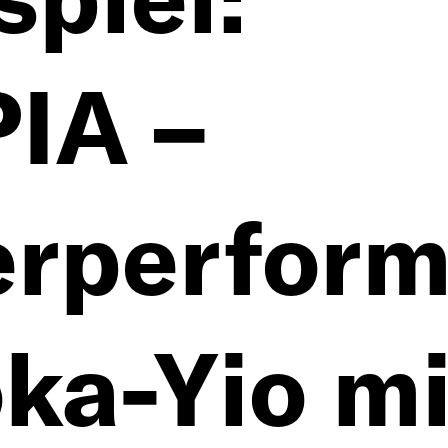
he Projekte
IA –
tionen
erperfor
ka-Yio mi
ng