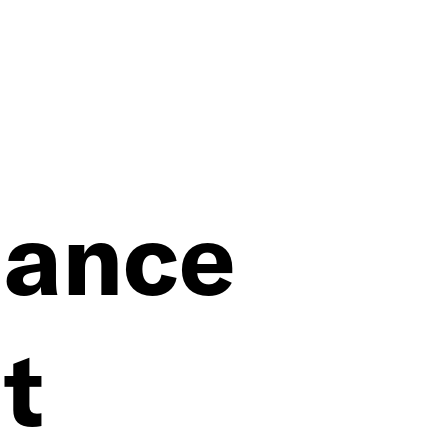
mance
t