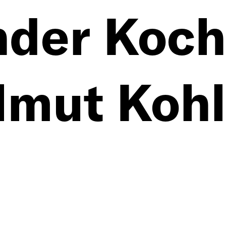
nder Koc
lmut Koh