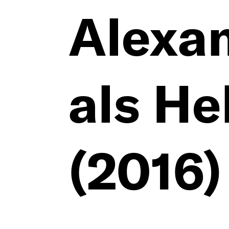
Alexa
als He
Deutsch
(2016)
English