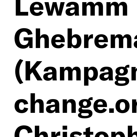
Lewamm
Ghebrem
(Kampagn
change.or
Christop