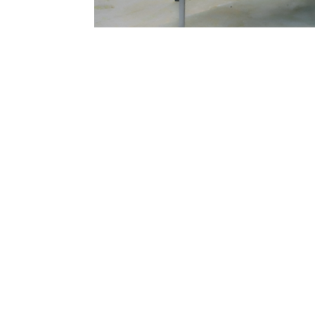
Sommerakademie Salzbu
Beaux Art Paris, NYU
Bauhaus Universität W
Kunstakademie Weissen
Nach oben / Back to 