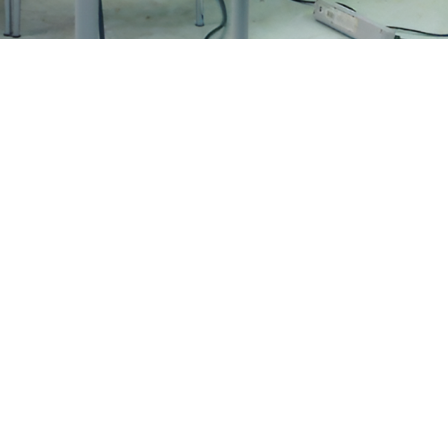
rg, ETH Zurich, Hoschschule Luz
 New York, Goldsmith College L
eimar, HfbK Dresden, Kunstakade
see, UDK Berlin, Universität L
top