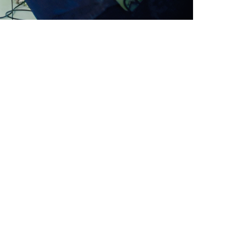
ern, École Superieure de
ondon, HKM Cologne,
mie Düsseldorf,
üneburg, HfbK Hamburg