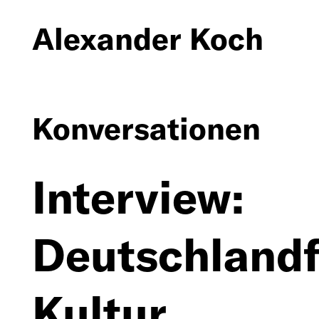
Alexander Koch
Vita
Konversationen
Texte
Ausstellungen
Interview:
Öffentliche
Deutschland
Projekte
Konversationen
Kultur
Vorträge