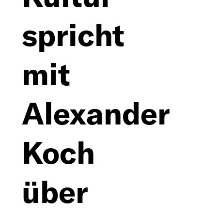
Bücher
spricht
Lehre
Begleitung
mit
Alexander
Koch
Deutsch
über
English