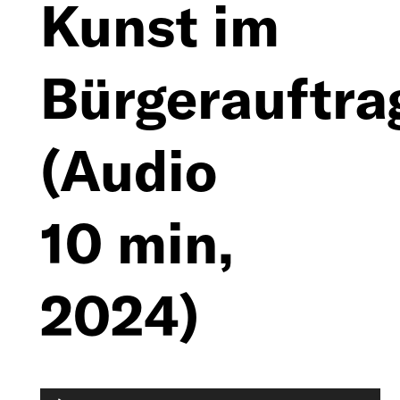
Imprint
Kunst im
Kontakt
Bürgerauftra
Datenschutz
(Audio
10 min,
2024)