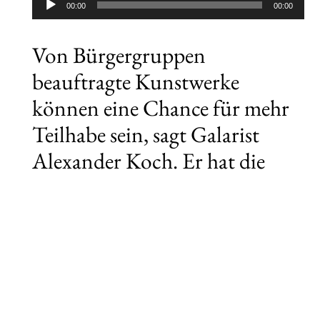
Audio-
00:00
00:00
Player
Von Bürgergruppen
beauftragte Kunstwerke
können eine Chance für mehr
Teilhabe sein, sagt Galarist
Alexander Koch. Er hat die
„Neuen Auftraggeber“
mitgegründet – mit dem Ziel,
dass Künstler im Auftrag von
Bürgern Kunstwerke
entwickeln.