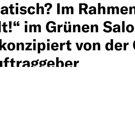
atisch? Im Rahmen
lt!“ im Grünen Salo
konzipiert von der
uftraggeber
t Dr. Mark Terkessidis (frei
 Prof. Dr. Wolfgang Merkel (D
okratisierung am Wissenscha
lin), Dr. Juliane Stückrad (B