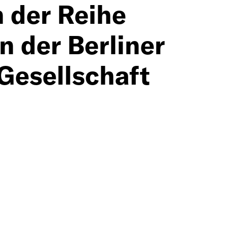
 der Reihe
n der Berliner
 Gesellschaft
er Autor und
irektor der Abteilung
ftszentrum für
üro für Angewandte