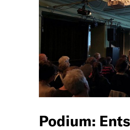
Deutsch
English
Imprint
Kontakt
Datenschut
Podium:
Ents