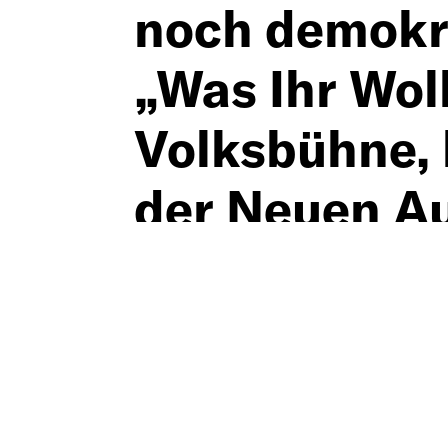
noch demokr
„Was Ihr Wol
Volksbühne, 
der Neuen A
Podiumsdiskussion mi
Migrationsforscher),
Demokratie und Dem
Sozialforschung, Ber