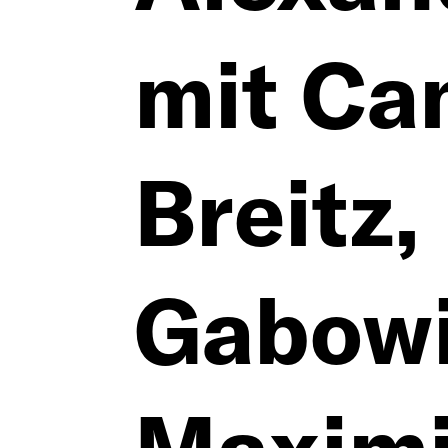
mit Ca
Deutsch
Breitz,
English
Gabowi
Imprint
Kontakt