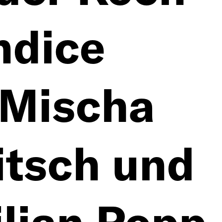
ndice
 Mischa
tsch und