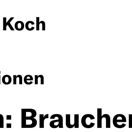
 Koch
ionen
ngen
: Brauche
e Projekte