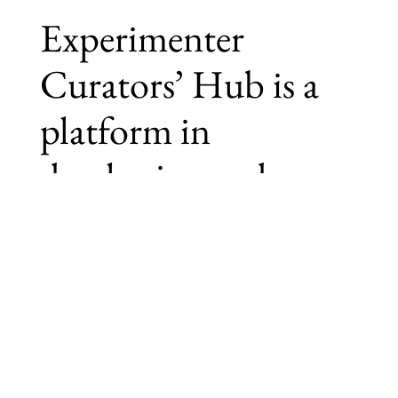
Experimenter
Curators’ Hub is a
platform in
developing and
sustaining discourse
on curatorial practice
and exhibition-
making through