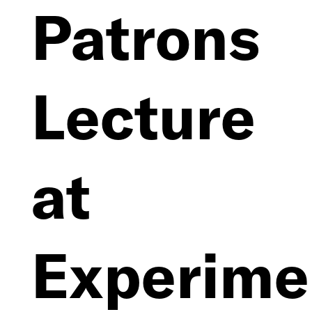
Patrons
Öffentliche
Projekte
Lecture
Konversation
Vorträge
at
Bücher
Lehre
Experime
Begleitung