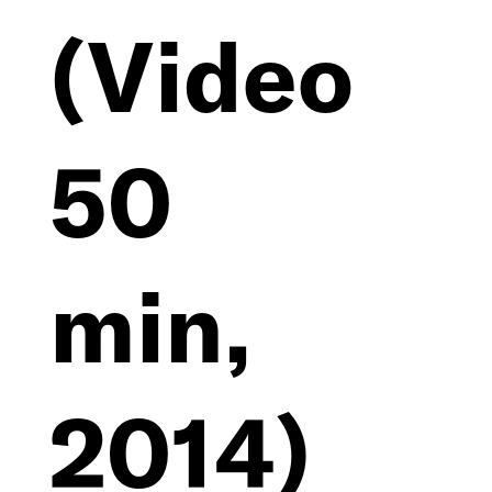
(Video
Kontakt
Datenschutz
50
min,
2014)