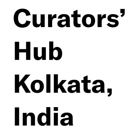
Curators’
Hub
Deutsch
Kolkata,
English
India
Imprint